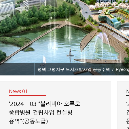
평택 고평지구 도시개발사업 공동주택 / Pyeongtaek Gopye
News 01
N
‘2024 – 03 “볼리비아 오루로
종합병원 건립사업 컨설팅
용역”(공동도급)